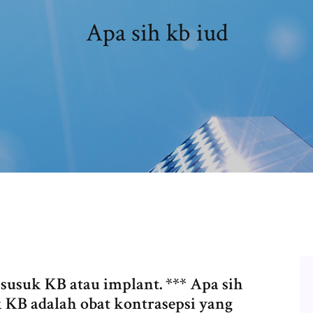
Apa sih kb iud
 susuk KB atau implant. *** Apa sih
k KB adalah obat kontrasepsi yang