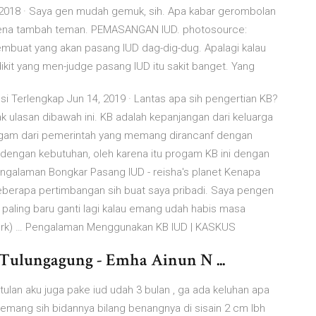
 2018 · Saya gen mudah gemuk, sih. Apa kabar gerombolan
karena tambah teman. PEMASANGAN IUD. photosource:
buat yang akan pasang IUD dag-dig-dug. Apalagi kalau
ikit yang men-judge pasang IUD itu sakit banget. Yang
si Terlengkap Jun 14, 2019 · Lantas apa sih pengertian KB?
k ulasan dibawah ini. KB adalah kepanjangan dari keluarga
ogam dari pemerintah yang memang dirancanf dengan
dengan kebutuhan, oleh karena itu progam KB ini dengan
galaman Bongkar Pasang IUD - reisha's planet Kenapa
beberapa pertimbangan sih buat saya pribadi. Saya pengen
s, paling baru ganti lagi kalau emang udah habis masa
g merk) … Pengalaman Menggunakan KB IUD | KASKUS
ulungagung - Emha Ainun N ...
tulan aku juga pake iud udah 3 bulan , ga ada keluhan apa
r , emang sih bidannya bilang benangnya di sisain 2 cm lbh