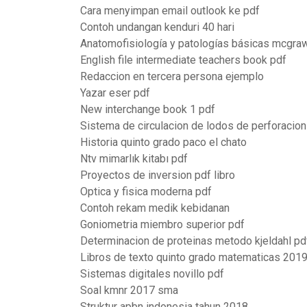
Cara menyimpan email outlook ke pdf
Contoh undangan kenduri 40 hari
Anatomofisiología y patologías básicas mcgraw
English file intermediate teachers book pdf
Redaccion en tercera persona ejemplo
Yazar eser pdf
New interchange book 1 pdf
Sistema de circulacion de lodos de perforacion
Historia quinto grado paco el chato
Ntv mimarlık kitabı pdf
Proyectos de inversion pdf libro
Optica y fisica moderna pdf
Contoh rekam medik kebidanan
Goniometria miembro superior pdf
Determinacion de proteinas metodo kjeldahl pd
Libros de texto quinto grado matematicas 201
Sistemas digitales novillo pdf
Soal kmnr 2017 sma
Struktur apbn indonesia tahun 2018