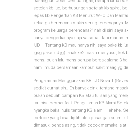
pasang iud boleh berhubungan, berapa lama bol
setelah kb iud, berhubungan setelah kb spiral, b
lepas kb Pengertian KB Menurut WHO Dan Manfaatnya
keluarga berencana makin sering terdengar ya. Mu
program keluarga berencana?” nah di sini saya 
hanya pengertiannya saja ya sobat, tapi macam-m
IUD – Tentang KB mau nanya nih, saya pake kb iu
lgsg pake iud jg). anak ke2 masih menyusui, kok b
mens. bulan lalu mens berupa bercak slama 3 hari
hamil muda bersamaan kambuh sakit maag yg diser
Pengalaman Menggunakan KB IUD Nova T (Review KB
sedikit curhat sih.. Eh banyak dink..tentang masa
bukan sebuah campain KB atau tulisan yang men
tau bisa bermanfaat. Pengalaman KB Alami Setelah
nyangka bakal nulis tentang KB alami. Hehehe. Se
metode yang bisa dipilih oleh pasangan suami istr
dimasuki benda asing, tidak cocok memakai alat 