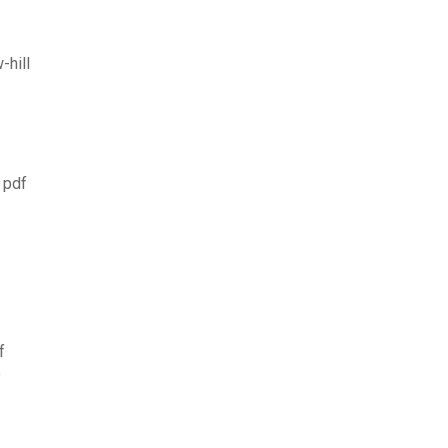
-hill
 pdf
f
9