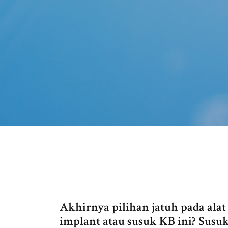
Akhirnya pilihan jatuh pada alat
implant atau susuk KB ini? Susu