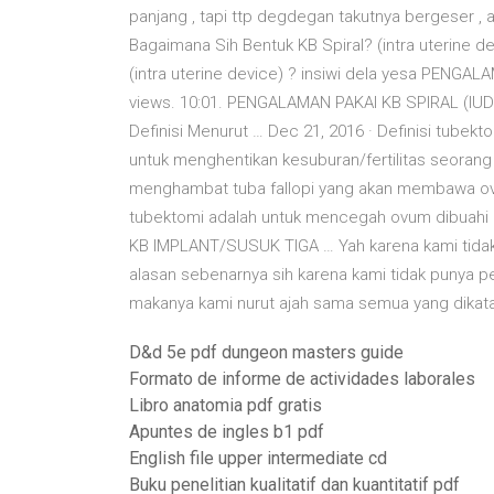
panjang , tapi ttp degdegan takutnya bergeser ,
Bagaimana Sih Bentuk KB Spiral? (intra uterine de
(intra uterine device) ? insiwi dela yesa PENG
views. 10:01. PENGALAMAN PAKAI KB SPIRAL (I
Definisi Menurut … Dec 21, 2016 · Definisi tubek
untuk menghentikan kesuburan/fertilitas seorang
menghambat tuba fallopi yang akan membawa ovu
tubektomi adalah untuk mencegah ovum dibuahi
KB IMPLANT/SUSUK TIGA … Yah karena kami tidak pun
alasan sebenarnya sih karena kami tidak punya p
makanya kami nurut ajah sama semua yang dikata
D&d 5e pdf dungeon masters guide
Formato de informe de actividades laborales
Libro anatomia pdf gratis
Apuntes de ingles b1 pdf
English file upper intermediate cd
Buku penelitian kualitatif dan kuantitatif pdf