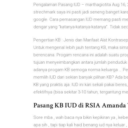
Pengalaman Pasang IUD – marthagiotita Aug 16,
strechmark saya ini pasti jadi seneng banget 
google. Cara pemasangan IUD memang pasti mem
dengar yang “katanya-katanya-katanya”. Tidak sed
Pengertian KB : Jenis dan Manfaat Alat Kontrasep
Untuk mengenal lebih jauh tentang KB, maka sima
berencana. Progam rencana ini adalah suatu pr
tujuan menyeimbangkan antara jumlah penduduk 
adanya progam KB semoga norma keluarga … Pen
memilih IUD dari sekian banyak pilihan KB? Ada 
KB yang praktis aja. IUD ini kan sekali pakai bere
efektifnya (bisa sekitar 3-10 tahun, tergantun
Pasang KB IUD di RSIA Amanda T
Sore mba , wah baca nya bikin kepikiran ya , kebe
apa sih , tapi tiap kali haid benang iud nya kelua