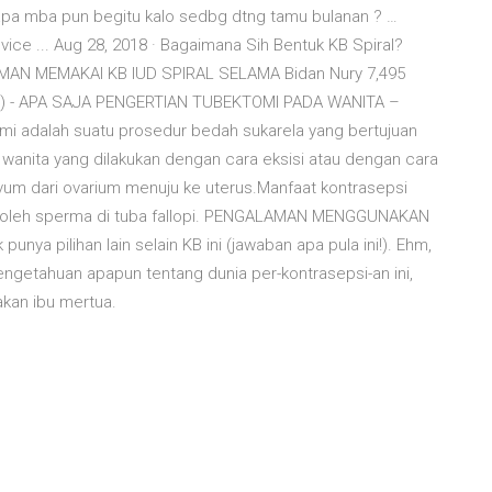
 apa mba pun begitu kalo sedbg dtng tamu bulanan ? …
vice ... Aug 28, 2018 · Bagaimana Sih Bentuk KB Spiral?
ALAMAN MEMAKAI KB IUD SPIRAL SELAMA Bidan Nury 7,495
UD) - APA SAJA PENGERTIAN TUBEKTOMI PADA WANITA –
tomi adalah suatu prosedur bedah sukarela yang bertujuan
 wanita yang dilakukan dengan cara eksisi atau dengan cara
m dari ovarium menuju ke uterus.Manfaat kontrasepsi
 oleh sperma di tuba fallopi. PENGALAMAN MENGGUNAKAN
ya pilihan lain selain KB ini (jawaban apa pula ini!). Ehm,
engetahuan apapun tentang dunia per-kontrasepsi-an ini,
kan ibu mertua.