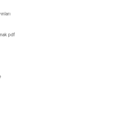
ınları
anak pdf
e