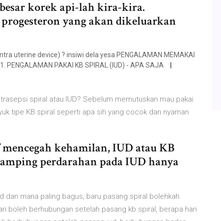
ebesar korek api-lah kira-kira.
progesteron yang akan dikeluarkan
(intra uterine device) ? insiwi dela yesa PENGALAMAN MEMAKAI
:01. PENGALAMAN PAKAI KB SPIRAL (IUD) - APA SAJA
ntrasepsi spiral atau IUD? Sebelum memutuskan mau pakai
u yuk tipe KB spiral seperti apa sih yang cocok dan nyaman
if mencegah kehamilan, IUD atau KB
ek samping perdarahan pada IUD hanya
iud dan mana paling bagus, baru pasang spiral bolehkah
ri boleh berhubungan setelah pasang kb spiral, berapa hari