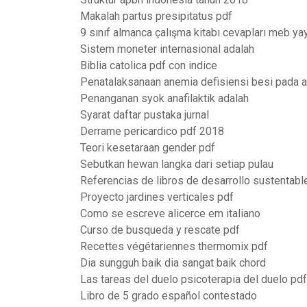
Makalah partus presipitatus pdf
9 sınıf almanca çalışma kitabı cevapları meb yay
Sistem moneter internasional adalah
Biblia catolica pdf con indice
Penatalaksanaan anemia defisiensi besi pada 
Penanganan syok anafilaktik adalah
Syarat daftar pustaka jurnal
Derrame pericardico pdf 2018
Teori kesetaraan gender pdf
Sebutkan hewan langka dari setiap pulau
Referencias de libros de desarrollo sustentabl
Proyecto jardines verticales pdf
Como se escreve alicerce em italiano
Curso de busqueda y rescate pdf
Recettes végétariennes thermomix pdf
Dia sungguh baik dia sangat baik chord
Las tareas del duelo psicoterapia del duelo pdf
Libro de 5 grado español contestado