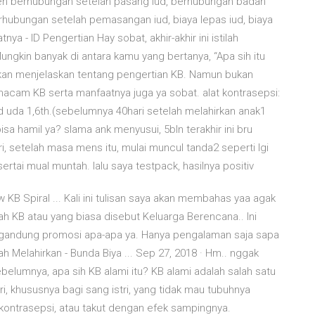
eh berhubungan setelah pasang iud, berhubungan badan
erhubungan setelah pemasangan iud, biaya lepas iud, biaya
 - ID Pengertian Hay sobat, akhir-akhir ini istilah
ngkin banyak di antara kamu yang bertanya, “Apa sih itu
akan menjelaskan tentang pengertian KB. Namun bukan
acam KB serta manfaatnya juga ya sobat. alat kontrasepsi:
d uda 1,6th.(sebelumnya 40hari setelah melahirkan anak1
isa hamil ya? slama ank menyusui, 5bln terakhir ini bru
, setelah masa mens itu, mulai muncul tanda2 seperti lgi
tai mual muntah. lalu saya testpack, hasilnya positiv
 Spiral ... Kali ini tulisan saya akan membahas yaa agak
lah KB atau yang biasa disebut Keluarga Berencana.. Ini
gandung promosi apa-apa ya. Hanya pengalaman saja sapa
 Melahirkan - Bunda Biya ... Sep 27, 2018 · Hm.. nggak
belumnya, apa sih KB alami itu? KB alami adalah salah satu
i, khususnya bagi sang istri, yang tidak mau tubuhnya
kontrasepsi, atau takut dengan efek sampingnya.