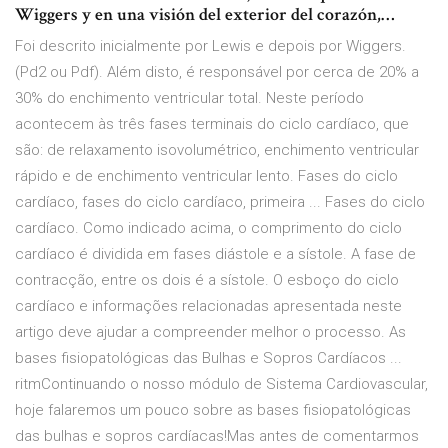
Wiggers y en una visión del exterior del corazón,…
Foi descrito inicialmente por Lewis e depois por Wiggers.
(Pd2 ou Pdf). Além disto, é responsável por cerca de 20% a
30% do enchimento ventricular total. Neste período
acontecem às três fases terminais do ciclo cardíaco, que
são: de relaxamento isovolumétrico, enchimento ventricular
rápido e de enchimento ventricular lento. Fases do ciclo
cardíaco, fases do ciclo cardíaco, primeira ... Fases do ciclo
cardíaco. Como indicado acima, o comprimento do ciclo
cardíaco é dividida em fases diástole e a sístole. A fase de
contracção, entre os dois é a sístole. O esboço do ciclo
cardíaco e informações relacionadas apresentada neste
artigo deve ajudar a compreender melhor o processo. As
bases fisiopatológicas das Bulhas e Sopros Cardíacos ...
ritmContinuando o nosso módulo de Sistema Cardiovascular,
hoje falaremos um pouco sobre as bases fisiopatológicas
das bulhas e sopros cardíacas!Mas antes de comentarmos