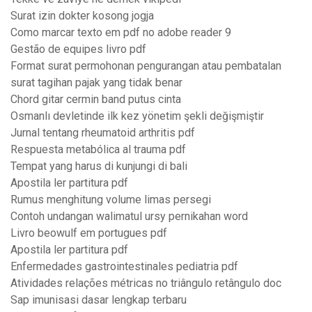
Surat izin dokter kosong jogja
Como marcar texto em pdf no adobe reader 9
Gestão de equipes livro pdf
Format surat permohonan pengurangan atau pembatalan
surat tagihan pajak yang tidak benar
Chord gitar cermin band putus cinta
Osmanlı devletinde ilk kez yönetim şekli değişmiştir
Jurnal tentang rheumatoid arthritis pdf
Respuesta metabólica al trauma pdf
Tempat yang harus di kunjungi di bali
Apostila ler partitura pdf
Rumus menghitung volume limas persegi
Contoh undangan walimatul ursy pernikahan word
Livro beowulf em portugues pdf
Apostila ler partitura pdf
Enfermedades gastrointestinales pediatria pdf
Atividades relações métricas no triângulo retângulo doc
Sap imunisasi dasar lengkap terbaru