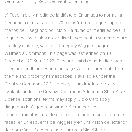
ventricular filling; Reduced ventricular filling
c) Fase inicial y media de la diástole. En un adulto normal la
frecuencia cardíaca es de 70 ciclos/minuto, lo que supone
menos de 1 segundo por ciclo. La duración media es de 0,8
segundos, los cuales no se distribuyen equitativamente entre
sístole y diástole, ya que … Category:Wiggers diagram -
Wikimedia Commons This page was last edited on 10
December 2019, at 12:22. Files are available under licenses
specified on their description page. All structured data from
the file and property namespaces is available under the
Creative Commons CC0 License; all unstructured text is
available under the Creative Commons Attribution-ShareAlike
License; additional terms may apply. Ciclo Cardiaco y
diagrama de Wiggers on Vimeo Se muestra los
acontecimientos durante el ciclo cardiaco en sus diferentes
fases, en un esquema de Wiggers y en una visión del exterior
del corazón,… Ciclo cardiaco - LinkedIn SlideShare