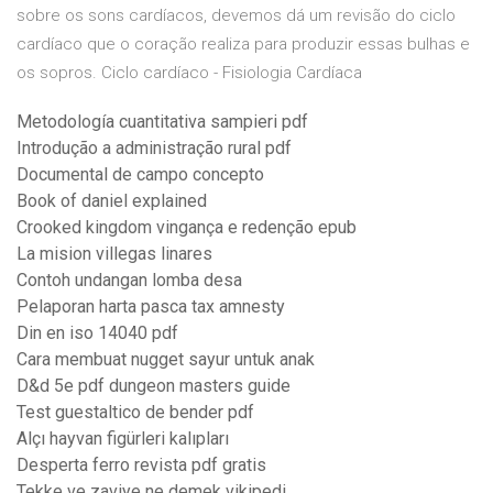
sobre os sons cardíacos, devemos dá um revisão do ciclo
cardíaco que o coração realiza para produzir essas bulhas e
os sopros. Ciclo cardíaco - Fisiologia Cardíaca
Metodología cuantitativa sampieri pdf
Introdução a administração rural pdf
Documental de campo concepto
Book of daniel explained
Crooked kingdom vingança e redenção epub
La mision villegas linares
Contoh undangan lomba desa
Pelaporan harta pasca tax amnesty
Din en iso 14040 pdf
Cara membuat nugget sayur untuk anak
D&d 5e pdf dungeon masters guide
Test guestaltico de bender pdf
Alçı hayvan figürleri kalıpları
Desperta ferro revista pdf gratis
Tekke ve zaviye ne demek vikipedi